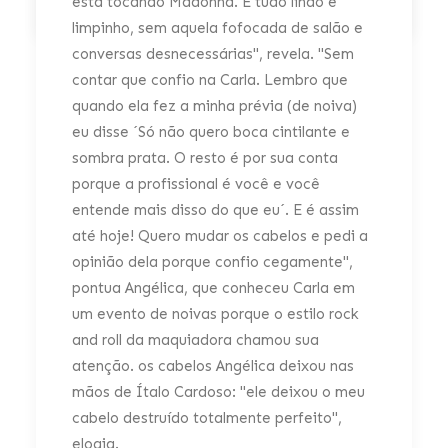
está tocando Madonna. É tudo lindo e
limpinho, sem aquela fofocada de salão e
conversas desnecessárias", revela. "Sem
contar que confio na Carla. Lembro que
quando ela fez a minha prévia (de noiva)
eu disse ´Só não quero boca cintilante e
sombra prata. O resto é por sua conta
porque a profissional é você e você
entende mais disso do que eu´. E é assim
até hoje! Quero mudar os cabelos e pedi a
opinião dela porque confio cegamente",
pontua Angélica, que conheceu Carla em
um evento de noivas porque o estilo rock
and roll da maquiadora chamou sua
atenção. os cabelos Angélica deixou nas
mãos de Ítalo Cardoso: "ele deixou o meu
cabelo destruído totalmente perfeito",
elogia.