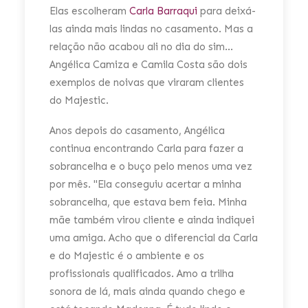
Elas escolheram
Carla Barraqui
para deixá-
las ainda mais lindas no casamento. Mas a
relação não acabou ali no dia do sim...
Angélica Camiza e Camila Costa são dois
exemplos de noivas que viraram clientes
do Majestic.
Anos depois do casamento, Angélica
continua encontrando Carla para fazer a
sobrancelha e o buço pelo menos uma vez
por mês. "Ela conseguiu acertar a minha
sobrancelha, que estava bem feia. Minha
mãe também virou cliente e ainda indiquei
uma amiga. Acho que o diferencial da Carla
Divas de vermelho: Angelina Jolie, Taylor Swift,
e do Majestic é o ambiente e os
Adele e Alexa Chung
profissionais qualificados. Amo a trilha
sonora de lá, mais ainda quando chego e
by Amélia Conteúdo